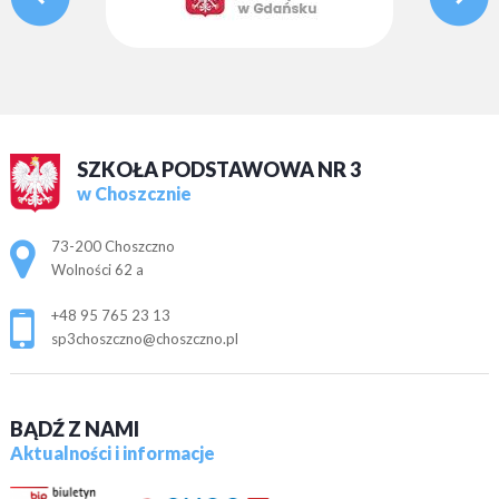
SZKOŁA PODSTAWOWA NR 3
w Choszcznie
Adres pocztowy:
73-200 Choszczno
Wolności 62 a
+48 95 765 23 13
sp3choszczno@choszczno.pl
BĄDŹ Z NAMI
Aktualności i informacje