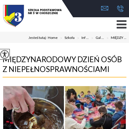
Jesteś tutaj:
Home
>
Szkoła
>
Inf ...
>
Gal ...
>
MIĘDZY ...
MIĘDZYNARODOWY DZIEŃ OSÓB
Z NIEPEŁNOSPRAWNOŚCIAMI