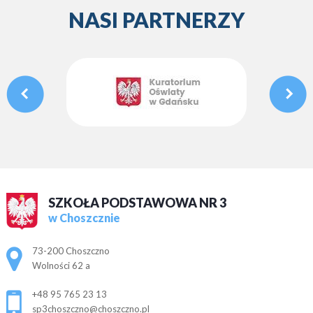
NASI PARTNERZY
SZKOŁA PODSTAWOWA NR 3
w Choszcznie
Adres pocztowy:
73-200 Choszczno
Wolności 62 a
+48 95 765 23 13
sp3choszczno@choszczno.pl