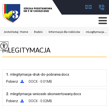
Jesteś tutaj:
Home
>
Rodzic
>
Informacje dla rodziców
>
mLegitymacja ...
MLEGITYMACJA
1.
mlegitymacja-druk-do-pobrania.docx
Pobierz
DOCX - 0.01MB
2.
mlegitymacja-wniosek-skonwertowany.docx
Pobierz
DOCX - 0.02MB