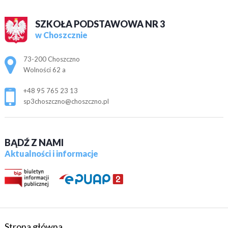
SZKOŁA PODSTAWOWA NR 3
w Choszcznie
Adres pocztowy:
73-200 Choszczno
Wolności 62 a
+48 95 765 23 13
sp3choszczno@choszczno.pl
BĄDŹ Z NAMI
Aktualności i informacje
Strona główna