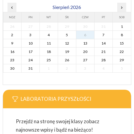
‹
Sierpień 2026
›
NDZ
PN
WT
ŚR
CZW
PT
SOB
26
27
28
29
30
31
1
2
3
4
5
6
7
8
9
10
11
12
13
14
15
16
17
18
19
20
21
22
23
24
25
26
27
28
29
30
31
1
2
3
4
5
LABORATORIA PRZYSZŁOŚCI
Przejdź na stronę swojej klasy zobacz
najnowsze wpisy i bądź na bieżąco!