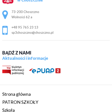
Adres pocztowy:
73-200 Choszczno
Wolności 62 a
+48 95 765 23 13
sp3choszczno@choszczno.pl
BĄDŹ Z NAMI
Aktualności i informacje
Strona główna
PATRON SZKOŁY
Szkoła