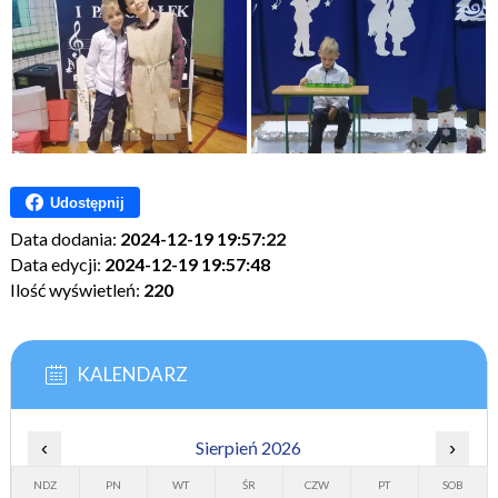
Udostępnij
Data dodania:
2024-12-19 19:57:22
Data edycji:
2024-12-19 19:57:48
Ilość wyświetleń:
220
KALENDARZ
‹
Sierpień 2026
›
NDZ
PN
WT
ŚR
CZW
PT
SOB