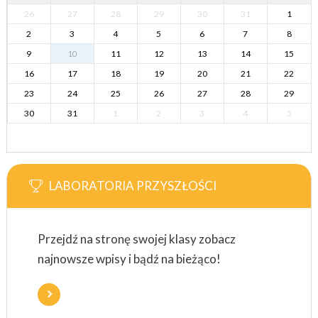
26
27
28
29
30
31
1
2
3
4
5
6
7
8
9
10
11
12
13
14
15
16
17
18
19
20
21
22
23
24
25
26
27
28
29
30
31
1
2
3
4
5
LABORATORIA PRZYSZŁOŚCI
Przejdź na stronę swojej klasy zobacz
najnowsze wpisy i bądź na bieżąco!