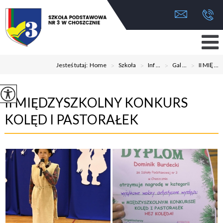
Jesteś tutaj:
Home
>
Szkoła
>
Inf ...
>
Gal ...
>
II MIĘ ...
II MIĘDZYSZKOLNY KONKURS
KOLĘD I PASTORAŁEK