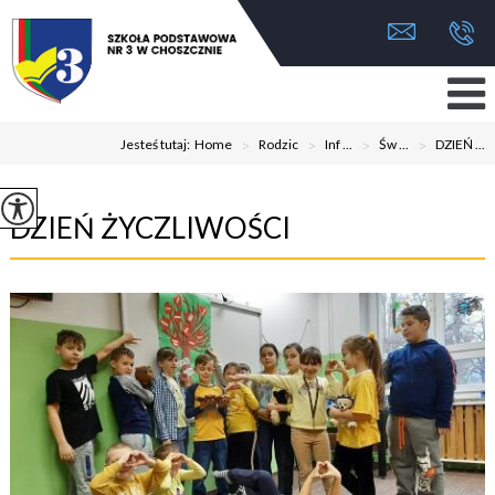
Jesteś tutaj:
Home
>
Rodzic
>
Inf ...
>
Św ...
>
DZIEŃ ...
DZIEŃ ŻYCZLIWOŚCI