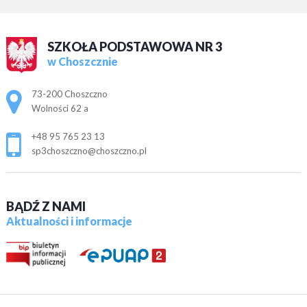
SZKOŁA PODSTAWOWA NR 3
w Choszcznie
Adres pocztowy:
73-200 Choszczno
Wolności 62 a
+48 95 765 23 13
sp3choszczno@choszczno.pl
BĄDŹ Z NAMI
Aktualności i informacje