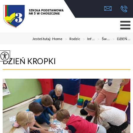
Jesteś tutaj:
Home
>
Rodzic
>
Inf ...
>
Św ...
>
DZIEŃ ...
DZIEŃ KROPKI